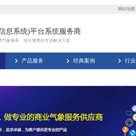
网站地图
理信息系统)平台系统服务商
慧气象服务、地灾预警的专业解决方案
产品服务
经典案例
行业