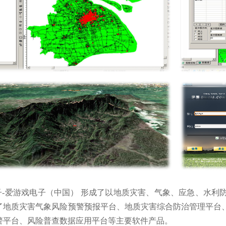
爱游戏电子（中国） 形成了以地质灾害、气象、应急、水利
了地质灾害气象风险预警预报平台、地质灾害综合防治管理平台
警平台、风险普查数据应用平台等主要软件产品。