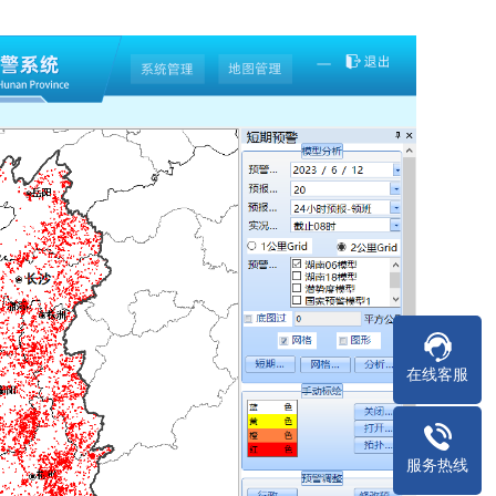
在线客服
服务热线