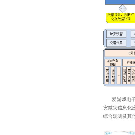
爱游戏电子-
灾减灾信息化
综合观测及其