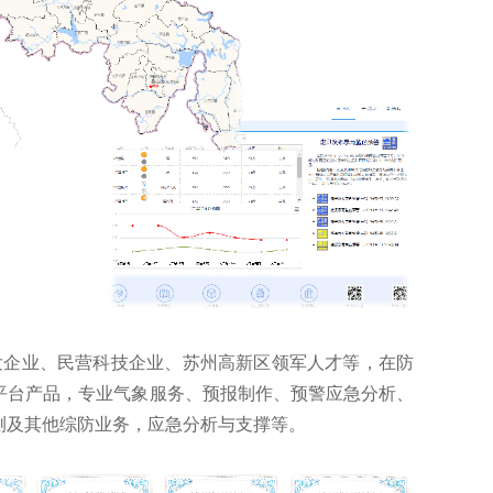
发企业、民营科技企业、苏州高新区领军人才等，在防
平台产品，专业气象服务、预报制作、预警应急分析、
测及其他综防业务，应急分析与支撑等。