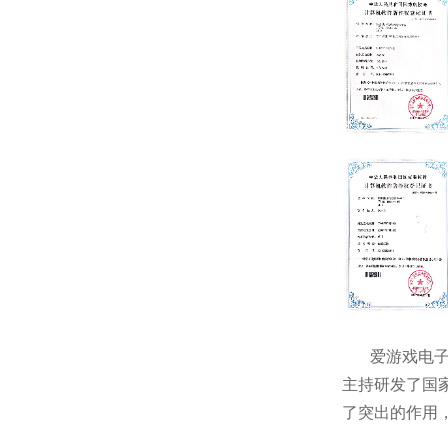
爱游戏电子
主持研发了国
了突出的作用