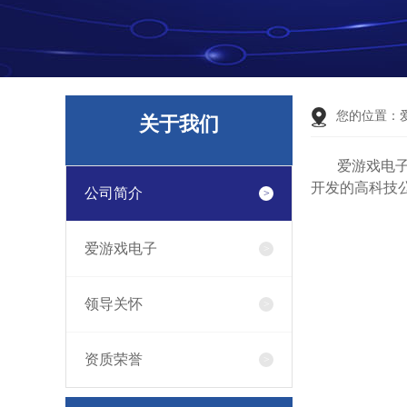
您的位置：
关于我们
爱游戏电子
开发的高科技
公司简介
爱游戏电子
领导关怀
资质荣誉