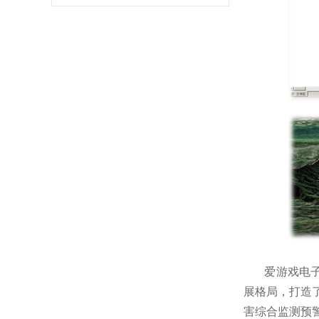
爱游戏电子-
展格局，打造
害综合监测预