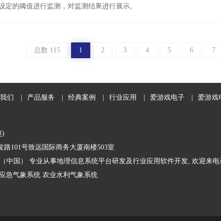
设定的阈值进行监测，对监测结果进行展示。
总数 115
1
2
3
4
5
6
7
我们
|
产品服务
|
经典案例
|
行业应用
|
爱游戏电子
|
爱游戏
赵)
路101号致远国际商务大厦南楼503室
（中国） 专业从事地理信息系统平台研发及行业应用软件开发, 欢迎来电
应急气象系统
农业水利气象系统