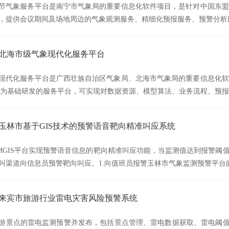
节气象服务平台是南宁市气象局的重要信息化软件项目，是针对中国东盟
，提供会议期间及场地周边的气象观测服务、精细化预报服务、预警分析
广西北海市级气象现代化服务平台
现代化服务平台是广西壮族自治区气象局、北海市气象局的重要信息化软
平台为基础研发的服务平台，可实现对数据资源、模型算法、业务流程、预
西玉林市基于GIS技术的预警语音靶向精准叫应系统
MGIS平台实现预警语音信息的靶向精准叫应功能，当监测值达到报警阈值
叫渠道向信息员预警靶向叫应。1.向值班员报警玉林市气象监测预警平台
广西来宾市旅游行业雷电灾害风险预警系统
游景点的雷电监测预警并发布，包括景点管理、雷电数据获取、雷电阈值