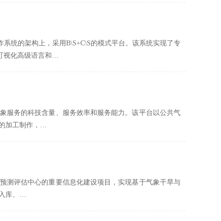
操作系统的架构上，采用B\S+C\S的模式平台。该系统实现了专
可视化高级语言和…
象服务的科技含量、服务效率和服务能力。该平台以公共气
的加工制作，…
预测评估中心的重要信息化建设项目，实现基于气象干旱与
入库、…