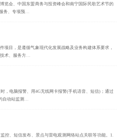
博览会、中国东盟商务与投资峰会和南宁国际民歌艺术节的
服务、专项预…
件项目，是遵循气象现代化发展战略及业务构建体系要求，
报技术、服务方…
时，电脑报警、用4G无线网卡报警(手机语音、短信)；通过
的自动站监测…
监控、短信发布、景点与雷电观测网络站点关联等功能。1.