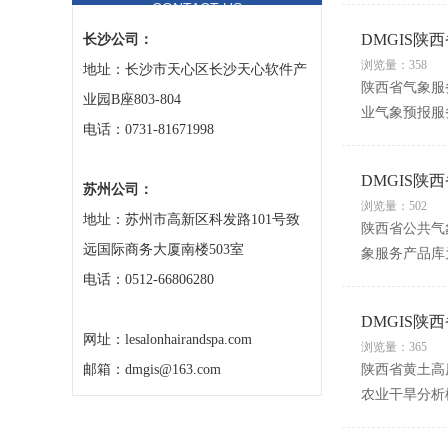
CONTACT US
DMGIS
长沙公司：
浏览量：358
地址：长沙市天心区长沙天心软件产
陕西省气象服务
业园B座803-804
业气象预报服
电话：0731-81671998
DMGIS陕
苏州公司：
浏览量：502
地址：苏州市高新区科发路101号致
陕西省公共气
远国际商务大厦南楼503室
象服务产品库
电话：0512-66806280
DMGIS
网址：lesalonhairandspa.com
浏览量：365
邮箱：dmgis@163.com
陕西省黄土高
农业干旱分析