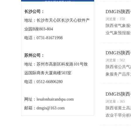
CONTACT US
DMGIS
长沙公司：
浏览量：358
地址：长沙市天心区长沙天心软件产
陕西省气象服务
业园B座803-804
业气象预报服
电话：0731-81671998
DMGIS陕
苏州公司：
浏览量：502
地址：苏州市高新区科发路101号致
陕西省公共气
远国际商务大厦南楼503室
象服务产品库
电话：0512-66806280
DMGIS
网址：lesalonhairandspa.com
浏览量：365
邮箱：dmgis@163.com
陕西省黄土高
农业干旱分析