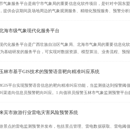
节气象服务平台是南宁市气象局的重要信息化软件项目，是针对中国东盟
，提供会议期间及场地周边的气象观测服务、精细化预报服务、预警分析
广西北海市级气象现代化服务平台
现代化服务平台是广西壮族自治区气象局、北海市气象局的重要信息化软
平台为基础研发的服务平台，可实现对数据资源、模型算法、业务流程、预
西玉林市基于GIS技术的预警语音靶向精准叫应系统
MGIS平台实现预警语音信息的靶向精准叫应功能，当监测值达到报警阈值
叫渠道向信息员预警靶向叫应。1.向值班员报警玉林市气象监测预警平台
广西来宾市旅游行业雷电灾害风险预警系统
游景点的雷电监测预警并发布，包括景点管理、雷电数据获取、雷电阈值