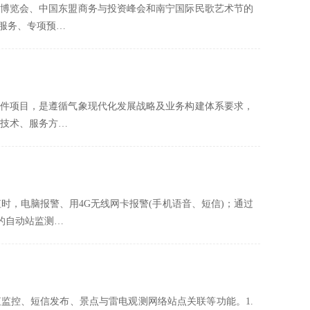
博览会、中国东盟商务与投资峰会和南宁国际民歌艺术节的
服务、专项预…
件项目，是遵循气象现代化发展战略及业务构建体系要求，
报技术、服务方…
时，电脑报警、用4G无线网卡报警(手机语音、短信)；通过
的自动站监测…
监控、短信发布、景点与雷电观测网络站点关联等功能。1.