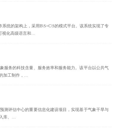
操作系统的架构上，采用B\S+C\S的模式平台。该系统实现了专
可视化高级语言和…
象服务的科技含量、服务效率和服务能力。该平台以公共气
的加工制作，…
预测评估中心的重要信息化建设项目，实现基于气象干旱与
入库、…