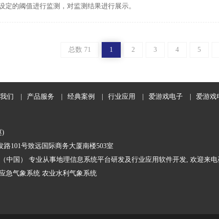
设定的阈值进行监测，对监测结果进行展示。
总数 71
1
2
3
4
5
我们
|
产品服务
|
经典案例
|
行业应用
|
爱游戏电子
|
爱游戏
赵)
路101号致远国际商务大厦南楼503室
（中国） 专业从事地理信息系统平台研发及行业应用软件开发, 欢迎来电
应急气象系统
农业水利气象系统